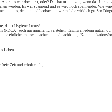
. Aber das war doch erst, oder? Das hat man davon, wenn das Jahr so vo
gleiten werden. Es war spannend und es wird noch spannender. Wie wär
einen die uns, denken und beobachten wir mal die wirklich großen Ding
rte, da ist Hygiene Luxus!
s (PDCA) auch nur annähernd verstehen, geschweigedenn nutzen dürf
en, eine ehrliche, menschenachtende und nachhaltige Kommunikat
das Leben.
freie Zeit und erholt euch gut!