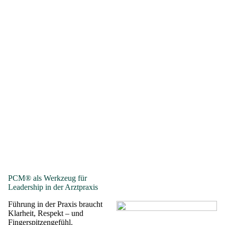
03
Stress erkennen, bevor Kommunikation kippt
Das Process Communication Model ist das einzige Modell,
das
erklärt, was passiert, wenn Menschen unter Stress
geraten – und wie sich dann ihr Verhalten und ihre
Kommunikation verändern.
Diese Stressmuster sind vorhersagbar – und lassen sich
gezielt deeskalieren, sobald man sie erkennt.
PCM® als Werkzeug für
Leadership in der Arztpraxis
Führung in der Praxis braucht
Klarheit, Respekt – und
Fingerspitzengefühl.