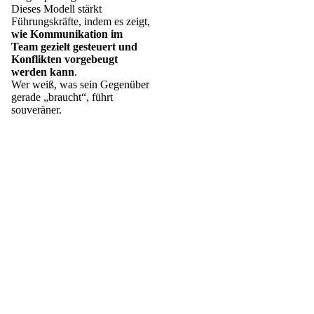
Dieses Modell stärkt
Führungskräfte, indem es zeigt,
wie Kommunikation im
Team gezielt gesteuert und
Konflikten vorgebeugt
werden kann
.
Wer weiß, was sein Gegenüber
gerade „braucht“, führt
souveräner.
Die 6 Persönlichkeitstypen in PCM® – und warum sie wichtig
sind