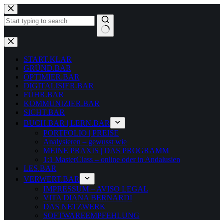
Zum
Inhalt
springen
Keine
Ergebnisse
START.KLAR
GRÜND.BAR
OPTIMIER.BAR
DIGITALISIER.BAR
FÜHR.BAR
KOMMUNIZIER.BAR
SICHT.BAR
BUCH.BAR | LERN.BAR
PORTFOLIO | PREISE
Analysieren – gewusst wie
MEINE PRAXIS | DAS PROGRAMM
1:1 MasterClass – online oder in Andalusien
LES.BAR
VERWERT.BAR
IMPRESSUM – AVISO LEGAL
VITA DIANA BERNARDI
DAS NETZWERK
SOFTWAREEMPFEHLUNG