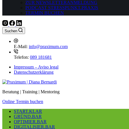
ZUR NEWSLETTERANMELDUNG
PODCAST STRESSPUNKT.PRAXIS
TERMIN BUCHEN
Suchen
E-Mail:
info@praximum.com
Telefon:
089 181681
Impressum – Aviso legal
Datenschutzerklärung
Beratung | Training | Mentoring
Online Termin buchen
START.KLAR
GRÜND.BAR
OPTIMIER.BAR
DIGITALISIER.BAR