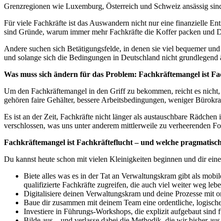
Grenzregionen wie Luxemburg, Österreich und Schweiz ansässig sind
Für viele Fachkräfte ist das Auswandern nicht nur eine finanzielle En
sind Gründe, warum immer mehr Fachkräfte die Koffer packen und 
Andere suchen sich Betätigungsfelde, in denen sie viel bequemer und
und solange sich die Bedingungen in Deutschland nicht grundlegend ä
Was muss sich ändern für das Problem: Fachkräftemangel ist Fa
Um den Fachkräftemangel in den Griff zu bekommen, reicht es nicht,
gehören faire Gehälter, bessere Arbeitsbedingungen, weniger Bürokrat
Es ist an der Zeit, Fachkräfte nicht länger als austauschbare Rädchen
verschlossen, was uns unter anderem mittlerweile zu verheerenden Fo
Fachkräftemangel ist Fachkräfteflucht – und welche pragmatisch
Du kannst heute schon mit vielen Kleinigkeiten beginnen und dir eine
Biete alles was es in der Tat an Verwaltungskram gibt als mobi
qualifizierte Fachkräfte zugreifen, die auch viel weiter weg lebe
Digitalisiere deinen Verwaltungskram und deine Prozesse mit o
Baue dir zusammen mit deinem Team eine ordentliche, logische, 
Investiere in Führungs-Workshops, die explizit aufgebaut sind
Bilde aus – und verlasse dabei die Methodik, die wir bisher 