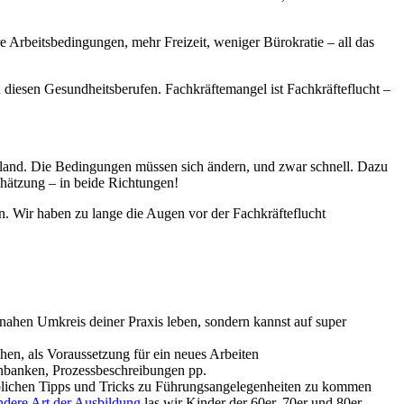
re Arbeitsbedingungen, mehr Freizeit, weniger Bürokratie – all das
 diesen Gesundheitsberufen. Fachkräftemangel ist Fachkräfteflucht –
sland. Die Bedingungen müssen sich ändern, und zwar schnell. Dazu
chätzung – in beide Richtungen!
en. Wir haben zu lange die Augen vor der Fachkräfteflucht
m nahen Umkreis deiner Praxis leben, sondern kannst auf super
hen, als Voraussetzung für ein neues Arbeiten
tenbanken, Prozessbeschreibungen pp.
n üblichen Tipps und Tricks zu Führungsangelegenheiten zu kommen
ndere Art der Ausbildung
las wir Kinder der 60er, 70er und 80er.