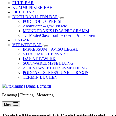
FÜHR.BAR
KOMMUNIZIER.BAR
SICHT.BAR
BUCH.BAR | LERN.BAR
PORTFOLIO | PREISE
Analysieren – gewusst wie
MEINE PRAXIS | DAS PROGRAMM
1:1 MasterClass – online oder in Andalusien
LES.BAR
VERWERT.BAR
IMPRESSUM – AVISO LEGAL
VITA DIANA BERNARDI
DAS NETZWERK
SOFTWAREEMPFEHLUNG
ZUR NEWSLETTERANMELDUNG
PODCAST STRESSPUNKT.PRAXIS
TERMIN BUCHEN
Beratung | Training | Mentoring
Menü
Fachkräftemangel ist Fachkräfteflucht – w