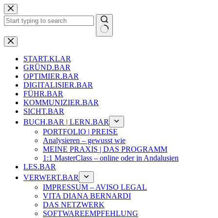
Zum
Inhalt
springen
Keine
Ergebnisse
START.KLAR
GRÜND.BAR
OPTIMIER.BAR
DIGITALISIER.BAR
FÜHR.BAR
KOMMUNIZIER.BAR
SICHT.BAR
BUCH.BAR | LERN.BAR
PORTFOLIO | PREISE
Analysieren – gewusst wie
MEINE PRAXIS | DAS PROGRAMM
1:1 MasterClass – online oder in Andalusien
LES.BAR
VERWERT.BAR
IMPRESSUM – AVISO LEGAL
VITA DIANA BERNARDI
DAS NETZWERK
SOFTWAREEMPFEHLUNG