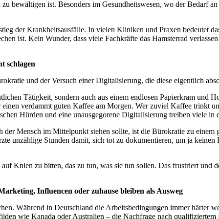
u bewältigen ist. Besonders im Gesundheitswesen, wo der Bedarf an qua
eg der Krankheitsausfälle. In vielen Kliniken und Praxen bedeutet das
rechen ist. Kein Wunder, dass viele Fachkräfte das Hamsterrad verlas
ht schlagen
okratie und der Versuch einer Digitalisierung, die diese eigentlich absc
igentlichen Tätigkeit, sondern auch aus einem endlosen Papierkram und Ho
r einen verdammt guten Kaffee am Morgen. Wer zuviel Kaffee trinkt u
tischen Hürden und eine unausgegorene Digitalisierung treiben viele in 
 der Mensch im Mittelpunkt stehen sollte, ist die Bürokratie zu einem 
rzte unzählige Stunden damit, sich tot zu dokumentieren, um ja keinen
 auf Knien zu bitten, das zu tun, was sie tun sollen. Das frustriert un
arketing, Influencen oder zuhause bleiben als Ausweg
suchen. Während in Deutschland die Arbeitsbedingungen immer härter we
lden wie Kanada oder Australien – die Nachfrage nach qualifiziertem Pe