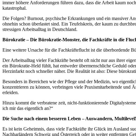
immer höhere Anforderungen führen dazu, dass die Arbeit kaum noch z
katastrophal.
Die Folgen? Burnout, psychische Erkrankungen und ein massiver Ansti
ohnehin schon überlastet sind. Ein Teufelskreis, der kaum zu durchb
stressigen Arbeitsalltag in Deutschland.
Bürokratie – Die Bürokratie-Monster, die Fachkräfte in die Fluc
Eine weitere Ursache für die Fachkräfteflucht ist die überbordende Bür
Der Arbeitsalltag vieler Fachkräfte besteht oft nicht nur aus ihrer e
ein Bürokratie-Held fühlt, hat entweder übermenschliche Geduld ode
Herzinfarkt noch schneller näher. Die Realität ist also: Diese bürokra
Besonders in Bereichen wie der Pflege und der Medizin, wo eigentlich
konzentrieren zu können, verbringen viele Praxismitarbeitende und Ä
erleiden.
Hinzu kommt die verbratene zeit, nicht-funktionierende Digitalysteme
ich mir das eigentlich an?“
Die Suche nach einem besseren Leben – Auswandern, MultilevelM
Es ist kein Geheimnis, dass viele Fachkräfte ihr Glück im Ausland 
Nachbarländern Schweiz und Österreich oder in weiter entfernten Gefi