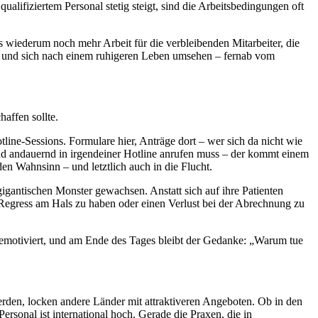
lifiziertem Personal stetig steigt, sind die Arbeitsbedingungen oft
 wiederum noch mehr Arbeit für die verbleibenden Mitarbeiter, die
sen und sich nach einem ruhigeren Leben umsehen – fernab vom
haffen sollte.
tline-Sessions. Formulare hier, Anträge dort – wer sich da nicht wie
nd andauernd in irgendeiner Hotline anrufen muss – der kommt einem
den Wahnsinn – und letztlich auch in die Flucht.
gigantischen Monster gewachsen. Anstatt sich auf ihre Patienten
 Regress am Hals zu haben oder einen Verlust bei der Abrechnung zu
d demotiviert, und am Ende des Tages bleibt der Gedanke: „Warum tue
rden, locken andere Länder mit attraktiveren Angeboten. Ob in den
rsonal ist international hoch. Gerade die Praxen, die in