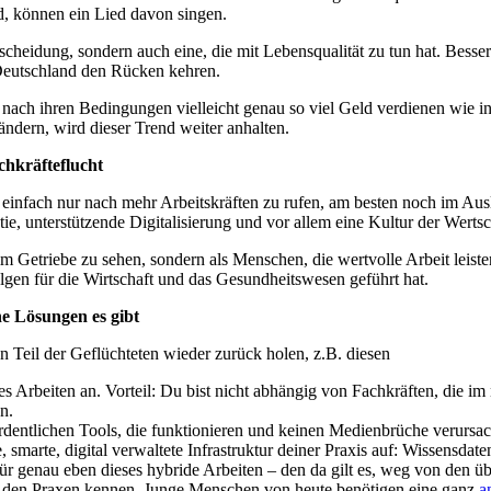
, können ein Lied davon singen.
tscheidung, sondern auch eine, die mit Lebensqualität zu tun hat. Besse
Deutschland den Rücken kehren.
 nach ihren Bedingungen vielleicht genau so viel Geld verdienen wie in
ndern, wird dieser Trend weiter anhalten.
chkräfteflucht
 einfach nur nach mehr Arbeitskräften zu rufen, am besten noch im Au
ie, unterstützende Digitalisierung und vor allem eine Kultur der Werts
 im Getriebe zu sehen, sondern als Menschen, die wertvolle Arbeit leist
lgen für die Wirtschaft und das Gesundheitswesen geführt hat.
e Lösungen es gibt
n Teil der Geflüchteten wieder zurück holen, z.B. diesen
les Arbeiten an. Vorteil: Du bist nicht abhängig von Fachkräften, die i
n.
rdentlichen Tools, die funktionieren und keinen Medienbrüche verursac
smarte, digital verwaltete Infrastruktur deiner Praxis auf: Wissensda
 für genau eben dieses hybride Arbeiten – den da gilt es, weg von de
aus den Praxen kennen. Junge Menschen von heute benötigen eine ganz
a