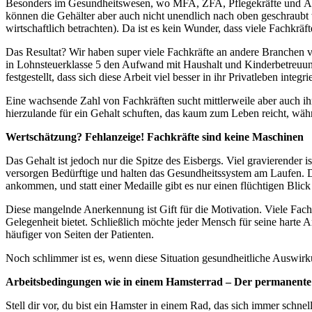
Besonders im Gesundheitswesen, wo MFA, ZFA, Pflegekräfte und Ärzt
können die Gehälter aber auch nicht unendlich nach oben geschraubt
wirtschaftlich betrachten). Da ist es kein Wunder, dass viele Fachkräf
Das Resultat? Wir haben super viele Fachkräfte an andere Branchen v
in Lohnsteuerklasse 5 den Aufwand mit Haushalt und Kinderbetreuung
festgestellt, dass sich diese Arbeit viel besser in ihr Privatleben integri
Eine wachsende Zahl von Fachkräften sucht mittlerweile aber auch ih
hierzulande für ein Gehalt schuften, das kaum zum Leben reicht, währ
Wertschätzung? Fehlanzeige! Fachkräfte sind keine Maschinen
Das Gehalt ist jedoch nur die Spitze des Eisbergs. Viel gravierender is
versorgen Bedürftige und halten das Gesundheitssystem am Laufen. D
ankommen, und statt einer Medaille gibt es nur einen flüchtigen Blic
Diese mangelnde Anerkennung ist Gift für die Motivation. Viele Fachk
Gelegenheit bietet. Schließlich möchte jeder Mensch für seine harte 
häufiger von Seiten der Patienten.
Noch schlimmer ist es, wenn diese Situation gesundheitliche Auswir
Arbeitsbedingungen wie in einem Hamsterrad – Der permanente 
Stell dir vor, du bist ein Hamster in einem Rad, das sich immer schne