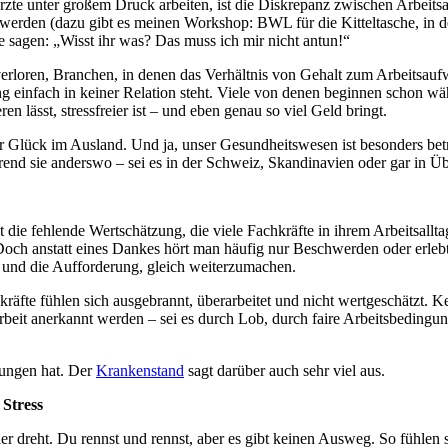
e unter großem Druck arbeiten, ist die Diskrepanz zwischen Arbeitsa
 werden (dazu gibt es meinen Workshop: BWL für die Kitteltasche, in 
te sagen: „Wisst ihr was? Das muss ich mir nicht antun!“
erloren, Branchen, in denen das Verhältnis von Gehalt zum Arbeitsaufwa
 einfach in keiner Relation steht. Viele von denen beginnen schon wä
eren lässt, stressfreier ist – und eben genau so viel Geld bringt.
r Glück im Ausland. Und ja, unser Gesundheitswesen ist besonders betr
end sie anderswo – sei es in der Schweiz, Skandinavien oder gar in Üb
t die fehlende Wertschätzung, die viele Fachkräfte in ihrem Arbeitsallta
och anstatt eines Dankes hört man häufig nur Beschwerden oder erlebt
k und die Aufforderung, gleich weiterzumachen.
räfte fühlen sich ausgebrannt, überarbeitet und nicht wertgeschätzt. Ke
Arbeit anerkannt werden – sei es durch Lob, durch faire Arbeitsbedingu
kungen hat. Der
Krankenstand
sagt darüber auch sehr viel aus.
Stress
ller dreht. Du rennst und rennst, aber es gibt keinen Ausweg. So fühle