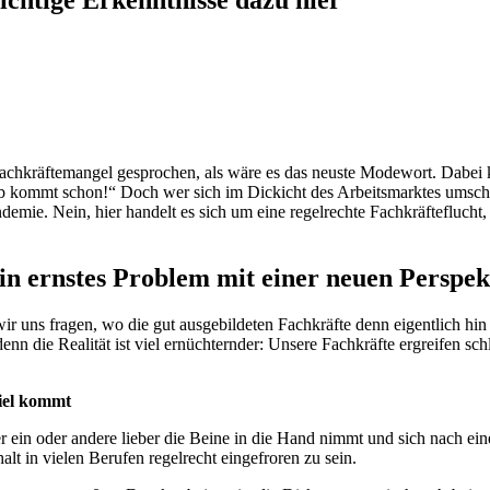
achkräftemangel gesprochen, als wäre es das neuste Modewort. Dabei k
b kommt schon!“ Doch wer sich im Dickicht des Arbeitsmarktes umschau
mie. Nein, hier handelt es sich um eine regelrechte Fachkräfteflucht,
in ernstes Problem mit einer neuen Perspek
 uns fragen, wo die gut ausgebildeten Fachkräfte denn eigentlich hin 
 denn die Realität ist viel ernüchternder: Unsere Fachkräfte ergreifen s
Ziel kommt
der ein oder andere lieber die Beine in die Hand nimmt und sich nach 
alt in vielen Berufen regelrecht eingefroren zu sein.