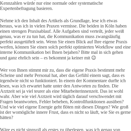
Kennzahlen würde nur eine normale oder systematische
Expertenbefragung basieren.
Nehme ich den Inhalt des Artikels als Grundlage, lese ich etwas
heraus, was ich in vielen Praxen vermisse. Die beiden in Köln haben
einen strengen Praxisablauf. Alle Aufgaben sind verteilt, jeder weiß
genau, was er zu tun hat, die Kommunikation muss zwangsläufig
perfekt ausgetüftelt sein. Wenn Sie einen Blick auf Ihre eigene Praxis
werfen, können Sie einen solch perfekt optimierten Workflow und eine
interne Kommunikation bei Ihnen bejahen? Bitte mal in sich gehen
und ganz ehrlich sein – es bekommt ja keiner mit 😉
Wer von Ihnen stimmt mir zu, dass die eigene Praxis bestimmt mehr
Scheine und mehr Personal hat, aber das Gefühl einem sagt, dass es
irgendwie nicht so funktioniert. In einem der Kommentare durfte ich
lesen, was ich erwartet hatte unter den Antworten zu finden. Die
Arztzeit sei ja viel teurer als eine Mitarbeiterinnenzeit. Das ist wohl
wahr. Aber wie viel Arztzeit wird täglich darauf verschwendet mit
Fragen beantworten, Fehler beheben, Kontrollfunktionen ausüben?
Und wie viel eigene Energie geht flöten mit diesen Dingen? Wie groß
ist der womögliche innere Frust, dass es nicht so läuft, wie Sie es gerne
hätten?
Wäre es nicht sinnvoll als erstes zu überlegen, was ich genau von