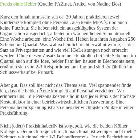
Praxis ohne Helfer
(Quelle: FAZ.net, Artikel von Nadine Bös)
Kurz den Inhalt umrissen: seit ca. 20 Jahren praktizieren zwei
Kinderärzte komplett ohne Personal, also keine MFA´s, und auch
keine Putzfrau. Sie haben sich ein ausgeklügeltes System der
Organisation ausgedacht, arbeiten im wöchentlichen Schichtmodell.
Eine Woche arbeiten, eine Woche frei. Haben laut ihren Angaben 250
Scheine im Quartal. Was wahrscheinlich nicht erwähnt wurde, ist der
Satz an Privatpatienten und wie viel IGeLeistungen noch erbracht
werden. Ohne diesen Zusatz komme ich nämlich bei 250 Scheinen im
Quartal auch auf die Idee, beider Familien hausen in Blechcontainern,
ernähren sich von 2-3 Reisportionen am Tag und sind 2x jährlich im
Schlussverkauf bei Primark.
Aber gut. Das soll hier nicht das Thema sein. Viel spannender finde
ich, dass die beiden Ärzte komplett auf Personal verzichten. Wir
erinnern uns – die Personalkosten sind in fast jeder Praxis der höchste
Kostenfaktor in einer betriebswirtschaftlichen Auswertung. Eine
Personalbedarfsplanung ist also eines der wichtigsten Punkte in einer
Praxisführung.
Nicht jede(r) PraxisinhaberIN ist so gepolt, wie die beiden Kölner
Kollegen. Dennoch frage ich mich manchmal, ist weniger nicht mehr?
Nehmen wir einmal eine 1-2 Behandlerpraxis. Je nach Fachrichtung