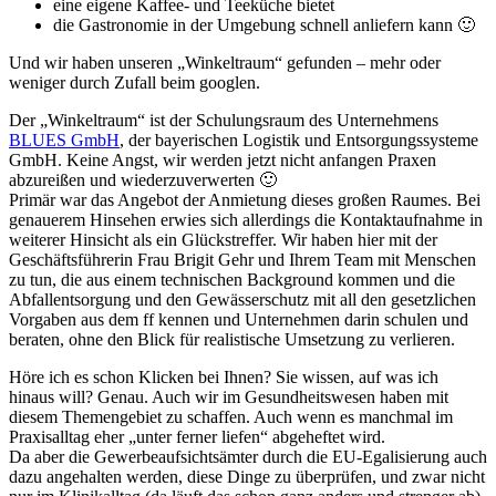
eine eigene Kaffee- und Teeküche bietet
die Gastronomie in der Umgebung schnell anliefern kann 🙂
Und wir haben unseren „Winkeltraum“ gefunden – mehr oder
weniger durch Zufall beim googlen.
Der „Winkeltraum“ ist der Schulungsraum des Unternehmens
BLUES GmbH
, der bayerischen Logistik und Entsorgungssysteme
GmbH. Keine Angst, wir werden jetzt nicht anfangen Praxen
abzureißen und wiederzuverwerten 🙂
Primär war das Angebot der Anmietung dieses großen Raumes. Bei
genauerem Hinsehen erwies sich allerdings die Kontaktaufnahme in
weiterer Hinsicht als ein Glückstreffer. Wir haben hier mit der
Geschäftsführerin Frau Brigit Gehr und Ihrem Team mit Menschen
zu tun, die aus einem technischen Background kommen und die
Abfallentsorgung und den Gewässerschutz mit all den gesetzlichen
Vorgaben aus dem ff kennen und Unternehmen darin schulen und
beraten, ohne den Blick für realistische Umsetzung zu verlieren.
Höre ich es schon Klicken bei Ihnen? Sie wissen, auf was ich
hinaus will? Genau. Auch wir im Gesundheitswesen haben mit
diesem Themengebiet zu schaffen. Auch wenn es manchmal im
Praxisalltag eher „unter ferner liefen“ abgeheftet wird.
Da aber die Gewerbeaufsichtsämter durch die EU-Egalisierung auch
dazu angehalten werden, diese Dinge zu überprüfen, und zwar nicht