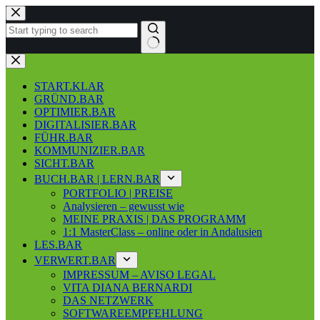
Zum
Inhalt
springen
Keine
Ergebnisse
START.KLAR
GRÜND.BAR
OPTIMIER.BAR
DIGITALISIER.BAR
FÜHR.BAR
KOMMUNIZIER.BAR
SICHT.BAR
BUCH.BAR | LERN.BAR
PORTFOLIO | PREISE
Analysieren – gewusst wie
MEINE PRAXIS | DAS PROGRAMM
1:1 MasterClass – online oder in Andalusien
LES.BAR
VERWERT.BAR
IMPRESSUM – AVISO LEGAL
VITA DIANA BERNARDI
DAS NETZWERK
SOFTWAREEMPFEHLUNG