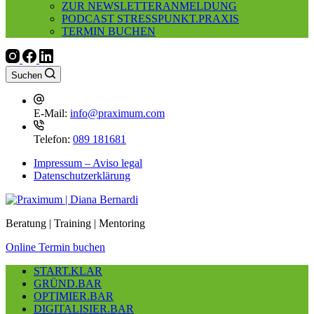
ZUR NEWSLETTERANMELDUNG
PODCAST STRESSPUNKT.PRAXIS
TERMIN BUCHEN
Suchen
E-Mail:
info@praximum.com
Telefon:
089 181681
Impressum – Aviso legal
Datenschutzerklärung
Beratung | Training | Mentoring
Online Termin buchen
START.KLAR
GRÜND.BAR
OPTIMIER.BAR
DIGITALISIER.BAR