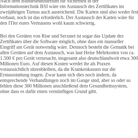
Nach dem Bundesministerium für Sicherheit in der
Informationstechnik BSI wäre ein Austausch des Zertifikates im
zweijährigen Turnus auch ausreichend. Die Karten sind also weder fest
verbaut, noch ist das erforderlich. Der Austausch der Karten wäre für
den ITler eures Vertrauens wohl kaum schwierig.
Bei den Geräten von Rise und Secunet ist sogar das Update des
Zertifikates über die Software möglich, ohne dass ein manueller
Eingriff am Gerät notwendig wäre. Dennoch besteht die Gematik bei
allen Geräten auf dem Austausch, was laut Heise Mehrkosten von ca.
1.500 € pro Gerät verursacht, insgesamt also deutschlandweit etwa 300
Millionen Euro. Auf diesen Kosten werdet ihr als Praxen
voraussichtlich sitzenbleiben, da die Krankenkassen nur die
Erstausstattung tragen. Zwar kann sich dies noch ändern, da
entsprechende Verhandlungen noch im Gange sind, aber so oder so
fehlen diese 300 Millionen anschließend dem Gesundheitssystem,
ohne dass es dafür einen vernünftigen Grund gibt.