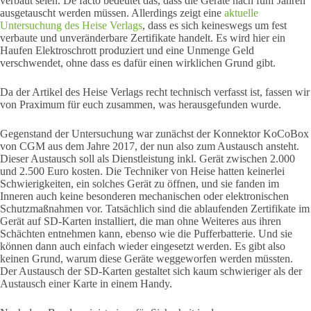
verbaut seien. De facto bedeutet das, dass die Geräte nach fünf Jahren
ausgetauscht werden müssen. Allerdings zeigt eine
aktuelle
Untersuchung des Heise Verlags
, dass es sich keineswegs um fest
verbaute und unveränderbare Zertifikate handelt. Es wird hier ein
Haufen Elektroschrott produziert und eine Unmenge Geld
verschwendet, ohne dass es dafür einen wirklichen Grund gibt.
Da der Artikel des Heise Verlags recht technisch verfasst ist, fassen wir
von Praximum für euch zusammen, was herausgefunden wurde.
Gegenstand der Untersuchung war zunächst der Konnektor KoCoBox
von CGM aus dem Jahre 2017, der nun also zum Austausch ansteht.
Dieser Austausch soll als Dienstleistung inkl. Gerät zwischen 2.000
und 2.500 Euro kosten. Die Techniker von Heise hatten keinerlei
Schwierigkeiten, ein solches Gerät zu öffnen, und sie fanden im
Inneren auch keine besonderen mechanischen oder elektronischen
Schutzmaßnahmen vor. Tatsächlich sind die ablaufenden Zertifikate im
Gerät auf SD-Karten installiert, die man ohne Weiteres aus ihren
Schächten entnehmen kann, ebenso wie die Pufferbatterie. Und sie
können dann auch einfach wieder eingesetzt werden. Es gibt also
keinen Grund, warum diese Geräte weggeworfen werden müssten.
Der Austausch der SD-Karten gestaltet sich kaum schwieriger als der
Austausch einer Karte in einem Handy.